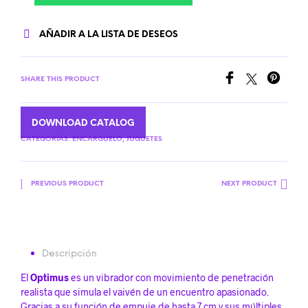
AÑADIR A LA LISTA DE DESEOS
SHARE THIS PRODUCT
DOWNLOAD CATALOG
CATEGORÍAS:
ENCARGUELO
,
JUGUETES
PREVIOUS PRODUCT
NEXT PRODUCT
Descripción
El
Optimus
es un vibrador con movimiento de penetración
realista que simula el vaivén de un encuentro apasionado.
Gracias a su función de empuje de hasta 7 cm y sus múltiples