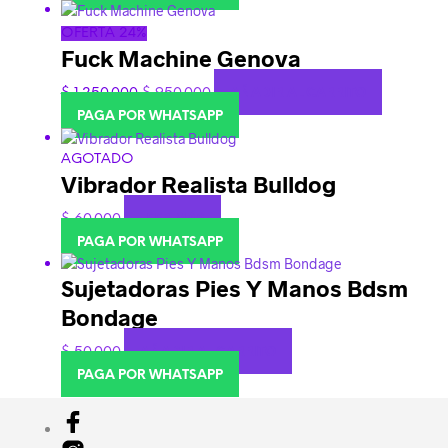
OFERTA 24%
Fuck Machine Genova
$
1.250.000
$
950.000
AÑADIR AL CARRITO
PAGA POR WHATSAPP
AGOTADO
Vibrador Realista Bulldog
$
60.000
LEER MÁS
PAGA POR WHATSAPP
Sujetadoras Pies Y Manos Bdsm
Bondage
$
50.000
AÑADIR AL CARRITO
PAGA POR WHATSAPP